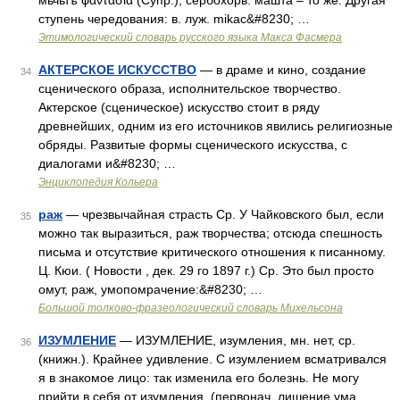
мьчьтъ φαντασία (Супр.), сербохорв. ма̀шта – то же. Другая
ступень чередования: в. луж. mikac&#8230; …
Этимологический словарь русского языка Макса Фасмера
АКТЕРСКОЕ ИСКУССТВО
— в драме и кино, создание
34
сценического образа, исполнительское творчество.
Актерское (сценическое) искусство стоит в ряду
древнейших, одним из его источников явились религиозные
обряды. Развитые формы сценического искусства, с
диалогами и&#8230; …
Энциклопедия Кольера
раж
— чрезвычайная страсть Ср. У Чайковского был, если
35
можно так выразиться, раж творчества; отсюда спешность
письма и отсутствие критического отношения к писанному.
Ц. Кюи. ( Новости , дек. 29 го 1897 г.) Ср. Это был просто
омут, раж, умопомрачение:&#8230; …
Большой толково-фразеологический словарь Михельсона
ИЗУМЛЕНИЕ
— ИЗУМЛЕНИЕ, изумления, мн. нет, ср.
36
(книжн.). Крайнее удивление. С изумлением всматривался
я в знакомое лицо: так изменила его болезнь. Не могу
прийти в себя от изумления. (первонач. лишение ума,