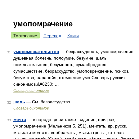
умопомрачение
Толкование
Перевод
Книги
умопомешательство
— безрассудность, умопомрачение,
31
душевная болезнь, полоумие, безумие, шаль,
помешательство, безумность, сумасбродство,
сумасшествие, безрассудство, умоповреждение, психоз,
безумство, паранойя, отемнение ума Словарь русских
синонимов.&#8230; …
Словарь синонимов
шаль
— См. безрассудство …
32
Словарь синонимов
мечта
— в народн. речи также: видение, призрак,
33
умопомрачение (Мельников 5, 251), мечтать, др. русск.
мьчьтати мечтать, воображать , мьчьта грезы , ст. слав.