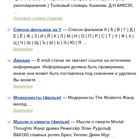
умопомрачение.) Толковый словарь Ушакова. Д.Н.&#8230;
…
Толковый словарь Ушакова
Список фильмов на У
— Список фильмов А | Б | В | Г | Д |
37
Е | Ё | Ж | З | И | Й | К | Л | М | Н | О | П | Р | С | Т | У | Ф | Х |
Ц | Ч | Ш | Щ | Ъ | Ы | Ь | Э | Ю | Я …
Википедия
Джедаи
— В этой статье не хватает ссылок на источники
38
информации. Информация должна быть проверяема,
иначе она может быть поставлена под сомнение и удалена.
Вы можете …
Википедия
Модернисты (фильм)
— Модернисты The Moderns Жанр
39
мелод …
Википедия
Мысли о смерти (фильм)
— Мысли о смерти Mortal
40
Thoughts Жанр драма Режиссёр Элан Рудольф
В&#160;главных ролях Брюс Уиллис Деми Мур …